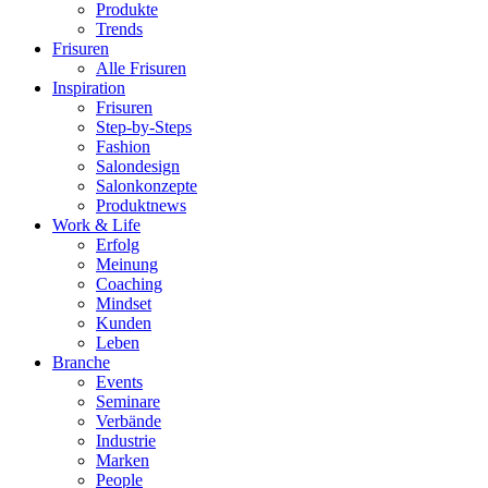
Produkte
Trends
Frisuren
Alle Frisuren
Inspiration
Frisuren
Step-by-Steps
Fashion
Salondesign
Salonkonzepte
Produktnews
Work & Life
Erfolg
Meinung
Coaching
Mindset
Kunden
Leben
Branche
Events
Seminare
Verbände
Industrie
Marken
People