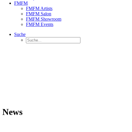
FMFM
FMFM Artists
FMFM Salon
FMFM Showroom
FMFM Events
Suche
News