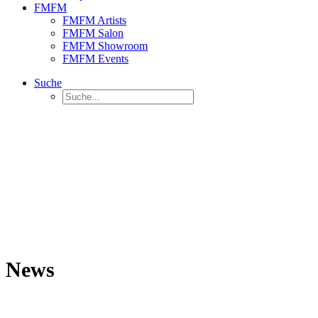
FMFM
FMFM Artists
FMFM Salon
FMFM Showroom
FMFM Events
Suche
News