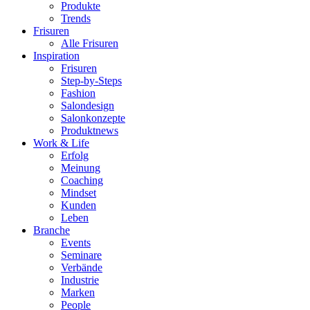
Produkte
Trends
Frisuren
Alle Frisuren
Inspiration
Frisuren
Step-by-Steps
Fashion
Salondesign
Salonkonzepte
Produktnews
Work & Life
Erfolg
Meinung
Coaching
Mindset
Kunden
Leben
Branche
Events
Seminare
Verbände
Industrie
Marken
People