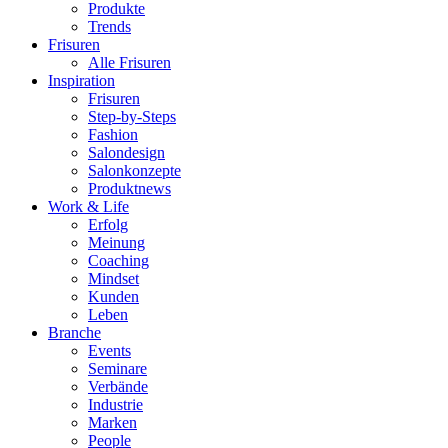
Produkte
Trends
Frisuren
Alle Frisuren
Inspiration
Frisuren
Step-by-Steps
Fashion
Salondesign
Salonkonzepte
Produktnews
Work & Life
Erfolg
Meinung
Coaching
Mindset
Kunden
Leben
Branche
Events
Seminare
Verbände
Industrie
Marken
People