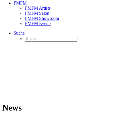
FMFM
FMFM Artists
FMFM Salon
FMFM Showroom
FMFM Events
Suche
News