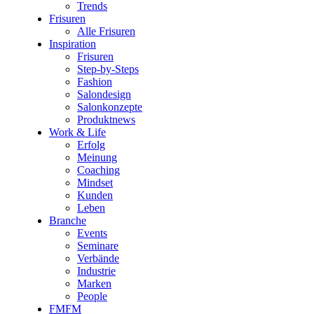
Trends
Frisuren
Alle Frisuren
Inspiration
Frisuren
Step-by-Steps
Fashion
Salondesign
Salonkonzepte
Produktnews
Work & Life
Erfolg
Meinung
Coaching
Mindset
Kunden
Leben
Branche
Events
Seminare
Verbände
Industrie
Marken
People
FMFM