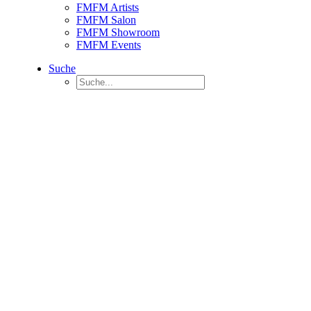
FMFM Artists
FMFM Salon
FMFM Showroom
FMFM Events
Suche