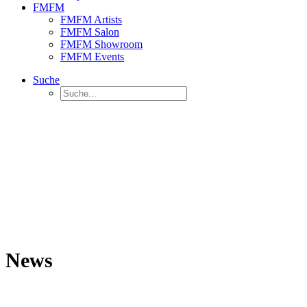
FMFM
FMFM Artists
FMFM Salon
FMFM Showroom
FMFM Events
Suche
News