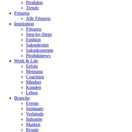
Produkte
Trends
Frisuren
Alle Frisuren
Inspiration
Frisuren
Step-by-Steps
Fashion
Salondesign
Salonkonzepte
Produktnews
Work & Life
Erfolg
Meinung
Coaching
Mindset
Kunden
Leben
Branche
Events
Seminare
Verbände
Industrie
Marken
People