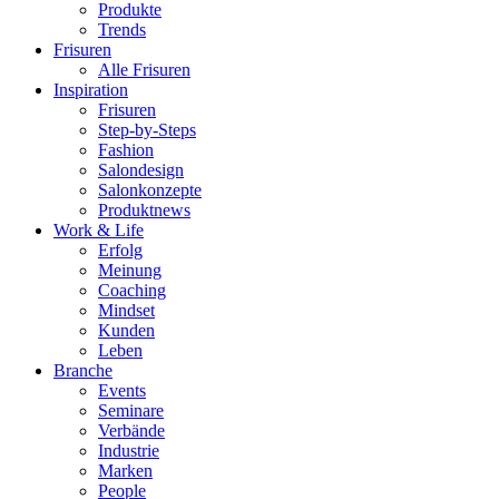
Produkte
Trends
Frisuren
Alle Frisuren
Inspiration
Frisuren
Step-by-Steps
Fashion
Salondesign
Salonkonzepte
Produktnews
Work & Life
Erfolg
Meinung
Coaching
Mindset
Kunden
Leben
Branche
Events
Seminare
Verbände
Industrie
Marken
People