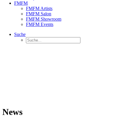
FMFM
FMFM Artists
FMFM Salon
FMFM Showroom
FMFM Events
Suche
News