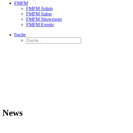
FMFM
FMFM Artists
FMFM Salon
FMFM Showroom
FMFM Events
Suche
News