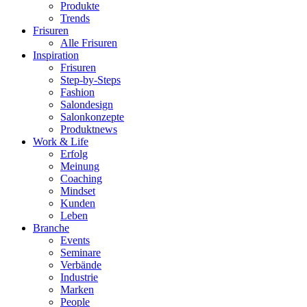
Produkte
Trends
Frisuren
Alle Frisuren
Inspiration
Frisuren
Step-by-Steps
Fashion
Salondesign
Salonkonzepte
Produktnews
Work & Life
Erfolg
Meinung
Coaching
Mindset
Kunden
Leben
Branche
Events
Seminare
Verbände
Industrie
Marken
People