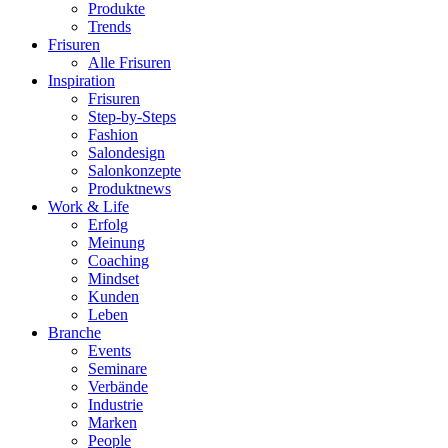
Produkte
Trends
Frisuren
Alle Frisuren
Inspiration
Frisuren
Step-by-Steps
Fashion
Salondesign
Salonkonzepte
Produktnews
Work & Life
Erfolg
Meinung
Coaching
Mindset
Kunden
Leben
Branche
Events
Seminare
Verbände
Industrie
Marken
People