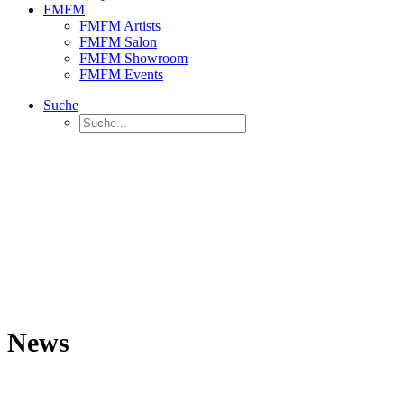
FMFM
FMFM Artists
FMFM Salon
FMFM Showroom
FMFM Events
Suche
News