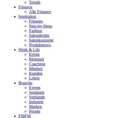
Trends
Frisuren
Alle Frisuren
Inspiration
Frisuren
Step-by-Steps
Fashion
Salondesign
Salonkonzepte
Produktnews
Work & Life
Erfolg
Meinung
Coaching
Mindset
Kunden
Leben
Branche
Events
Seminare
Verbände
Industrie
Marken
People
FMFM