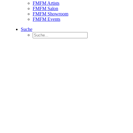
FMFM Artists
FMFM Salon
FMFM Showroom
FMFM Events
Suche