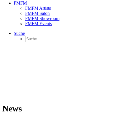
FMFM
FMFM Artists
FMFM Salon
FMFM Showroom
FMFM Events
Suche
News