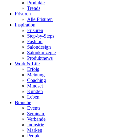
Produkte
Trends
Frisuren
Alle Frisuren
Inspiration
Frisuren
Step-by-Steps
Fashion
Salondesign
Salonkonzepte
Produktnews
Work & Life
Erfolg
Meinung
Coaching
Mindset
Kunden
Leben
Branche
Events
Seminare
Verbände
Industrie
Marken
People