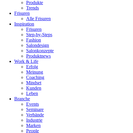
Produkte
Trends
Frisuren
Alle Frisuren
Inspiration
Frisuren
Step-by-Steps
Fashion
Salondesign
Salonkonzepte
Produktnews
Work & Life
Erfolg
Meinung
Coaching
Mindset
Kunden
Leben
Branche
Events
Seminare
Verbände
Industrie
Marken
People