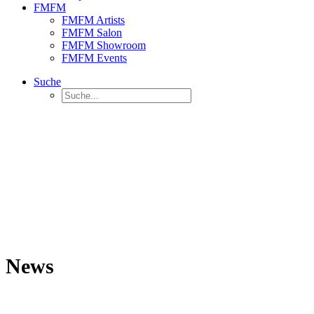
FMFM
FMFM Artists
FMFM Salon
FMFM Showroom
FMFM Events
Suche
News