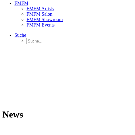
FMFM
FMFM Artists
FMFM Salon
FMFM Showroom
FMFM Events
Suche
News