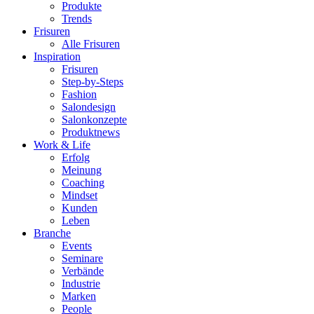
Produkte
Trends
Frisuren
Alle Frisuren
Inspiration
Frisuren
Step-by-Steps
Fashion
Salondesign
Salonkonzepte
Produktnews
Work & Life
Erfolg
Meinung
Coaching
Mindset
Kunden
Leben
Branche
Events
Seminare
Verbände
Industrie
Marken
People