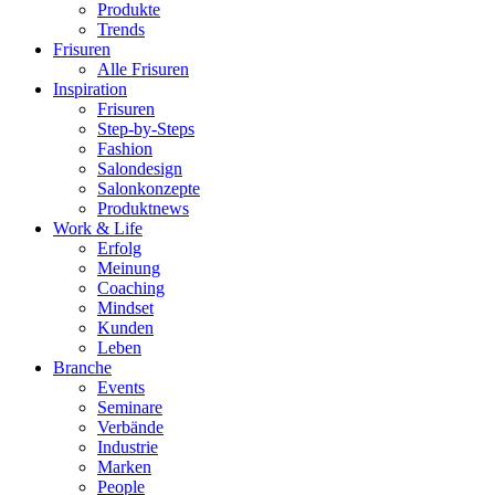
Produkte
Trends
Frisuren
Alle Frisuren
Inspiration
Frisuren
Step-by-Steps
Fashion
Salondesign
Salonkonzepte
Produktnews
Work & Life
Erfolg
Meinung
Coaching
Mindset
Kunden
Leben
Branche
Events
Seminare
Verbände
Industrie
Marken
People