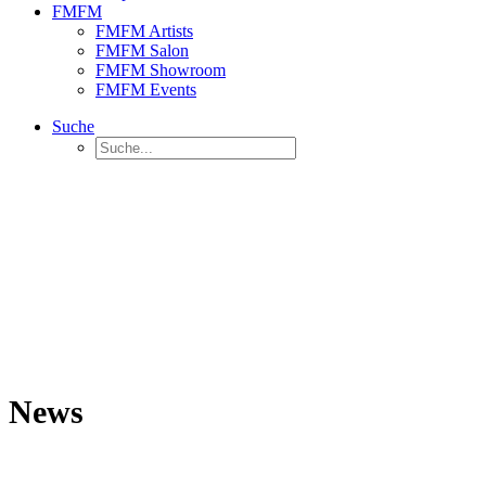
FMFM
FMFM Artists
FMFM Salon
FMFM Showroom
FMFM Events
Suche
News