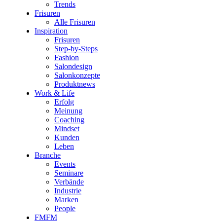
Trends
Frisuren
Alle Frisuren
Inspiration
Frisuren
Step-by-Steps
Fashion
Salondesign
Salonkonzepte
Produktnews
Work & Life
Erfolg
Meinung
Coaching
Mindset
Kunden
Leben
Branche
Events
Seminare
Verbände
Industrie
Marken
People
FMFM