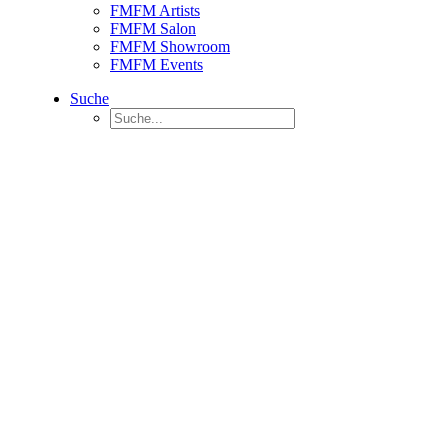
FMFM Artists
FMFM Salon
FMFM Showroom
FMFM Events
Suche