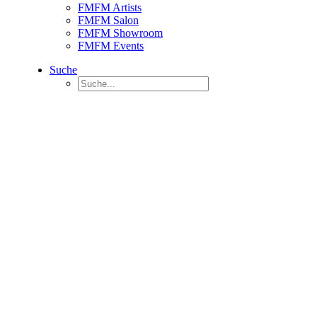
FMFM Artists
FMFM Salon
FMFM Showroom
FMFM Events
Suche