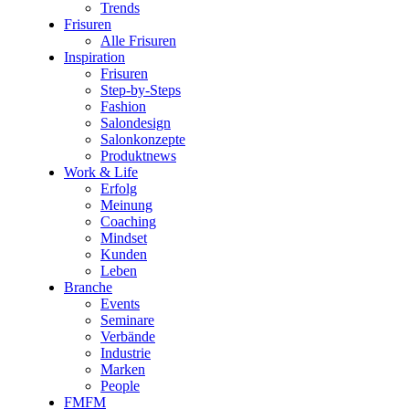
Trends
Frisuren
Alle Frisuren
Inspiration
Frisuren
Step-by-Steps
Fashion
Salondesign
Salonkonzepte
Produktnews
Work & Life
Erfolg
Meinung
Coaching
Mindset
Kunden
Leben
Branche
Events
Seminare
Verbände
Industrie
Marken
People
FMFM