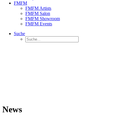
FMFM
FMFM Artists
FMFM Salon
FMFM Showroom
FMFM Events
Suche
News