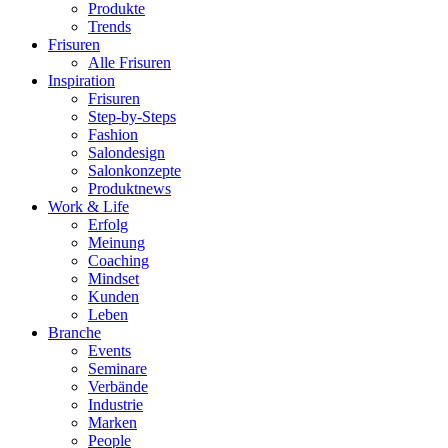
Produkte
Trends
Frisuren
Alle Frisuren
Inspiration
Frisuren
Step-by-Steps
Fashion
Salondesign
Salonkonzepte
Produktnews
Work & Life
Erfolg
Meinung
Coaching
Mindset
Kunden
Leben
Branche
Events
Seminare
Verbände
Industrie
Marken
People