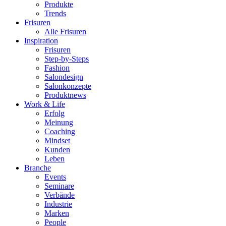
Produkte
Trends
Frisuren
Alle Frisuren
Inspiration
Frisuren
Step-by-Steps
Fashion
Salondesign
Salonkonzepte
Produktnews
Work & Life
Erfolg
Meinung
Coaching
Mindset
Kunden
Leben
Branche
Events
Seminare
Verbände
Industrie
Marken
People