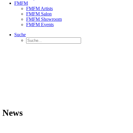
FMFM
FMFM Artists
FMFM Salon
FMFM Showroom
FMFM Events
Suche
News