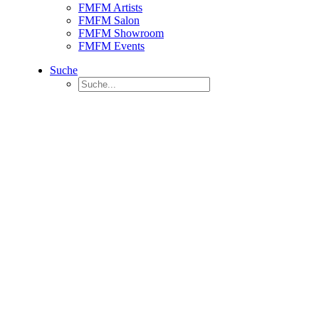
FMFM Artists
FMFM Salon
FMFM Showroom
FMFM Events
Suche