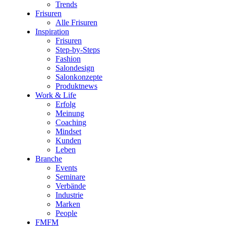
Trends
Frisuren
Alle Frisuren
Inspiration
Frisuren
Step-by-Steps
Fashion
Salondesign
Salonkonzepte
Produktnews
Work & Life
Erfolg
Meinung
Coaching
Mindset
Kunden
Leben
Branche
Events
Seminare
Verbände
Industrie
Marken
People
FMFM