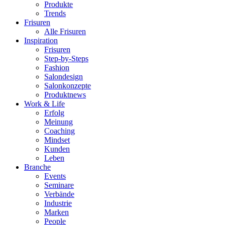
Produkte
Trends
Frisuren
Alle Frisuren
Inspiration
Frisuren
Step-by-Steps
Fashion
Salondesign
Salonkonzepte
Produktnews
Work & Life
Erfolg
Meinung
Coaching
Mindset
Kunden
Leben
Branche
Events
Seminare
Verbände
Industrie
Marken
People