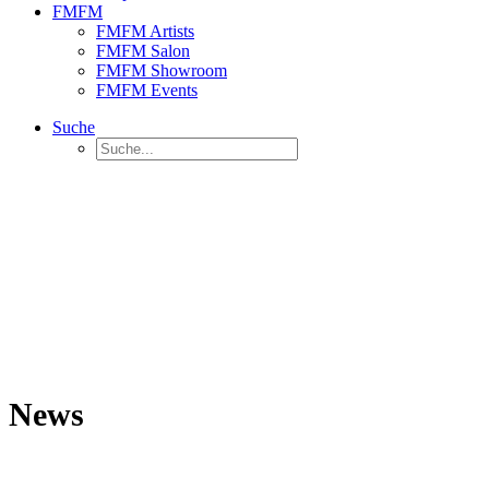
FMFM
FMFM Artists
FMFM Salon
FMFM Showroom
FMFM Events
Suche
News