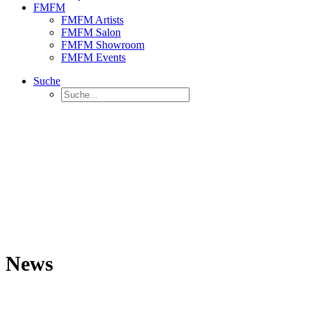
FMFM
FMFM Artists
FMFM Salon
FMFM Showroom
FMFM Events
Suche
News