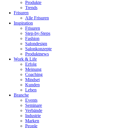
Produkte
Trends
Frisuren
Alle Frisuren
Inspiration
Frisuren
Step-by-Steps
Fashion
Salondesign
Salonkonzepte
Produktnews
Work & Life
Erfolg
Meinung
Coaching
Mindset
Kunden
Leben
Branche
Events
Seminare
Verbände
Industrie
Marken
People