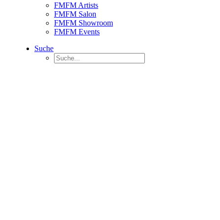
FMFM Artists
FMFM Salon
FMFM Showroom
FMFM Events
Suche