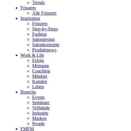
Trends
Frisuren
Alle Frisuren
Inspiration
Frisuren
Step-by-Steps
Fashion
Salondesign
Salonkonzepte
Produktnews
Work & Life
Erfolg
Meinung
Coaching
Mindset
Kunden
Leben
Branche
Events
Seminare
Verbände
Industrie
Marken
People
FMFM