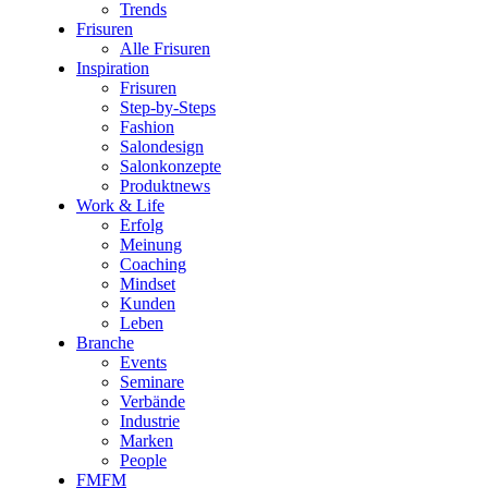
Trends
Frisuren
Alle Frisuren
Inspiration
Frisuren
Step-by-Steps
Fashion
Salondesign
Salonkonzepte
Produktnews
Work & Life
Erfolg
Meinung
Coaching
Mindset
Kunden
Leben
Branche
Events
Seminare
Verbände
Industrie
Marken
People
FMFM