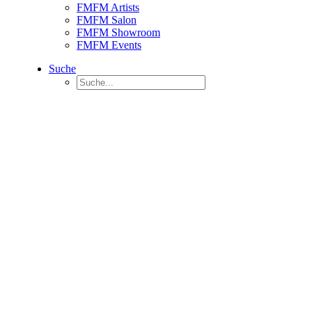
FMFM Artists
FMFM Salon
FMFM Showroom
FMFM Events
Suche