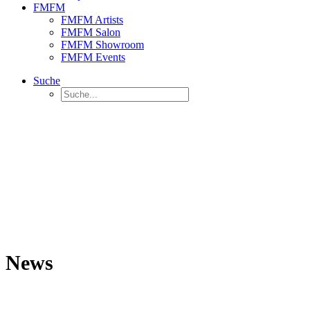
FMFM
FMFM Artists
FMFM Salon
FMFM Showroom
FMFM Events
Suche
News