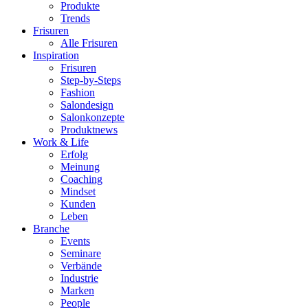
Produkte
Trends
Frisuren
Alle Frisuren
Inspiration
Frisuren
Step-by-Steps
Fashion
Salondesign
Salonkonzepte
Produktnews
Work & Life
Erfolg
Meinung
Coaching
Mindset
Kunden
Leben
Branche
Events
Seminare
Verbände
Industrie
Marken
People