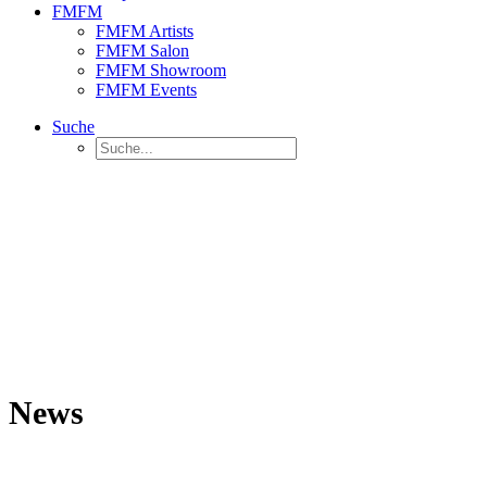
FMFM
FMFM Artists
FMFM Salon
FMFM Showroom
FMFM Events
Suche
News