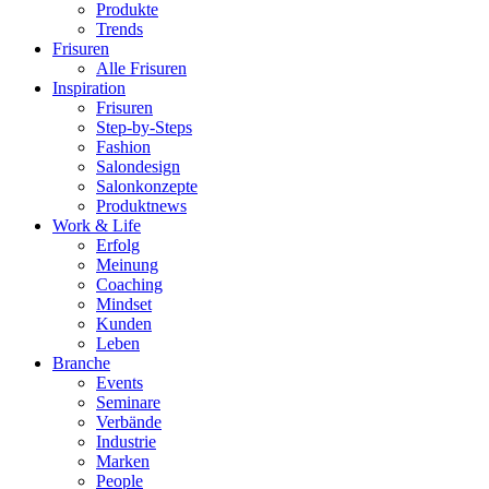
Produkte
Trends
Frisuren
Alle Frisuren
Inspiration
Frisuren
Step-by-Steps
Fashion
Salondesign
Salonkonzepte
Produktnews
Work & Life
Erfolg
Meinung
Coaching
Mindset
Kunden
Leben
Branche
Events
Seminare
Verbände
Industrie
Marken
People