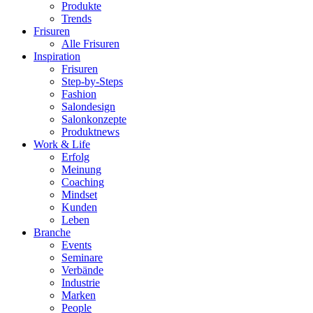
Produkte
Trends
Frisuren
Alle Frisuren
Inspiration
Frisuren
Step-by-Steps
Fashion
Salondesign
Salonkonzepte
Produktnews
Work & Life
Erfolg
Meinung
Coaching
Mindset
Kunden
Leben
Branche
Events
Seminare
Verbände
Industrie
Marken
People