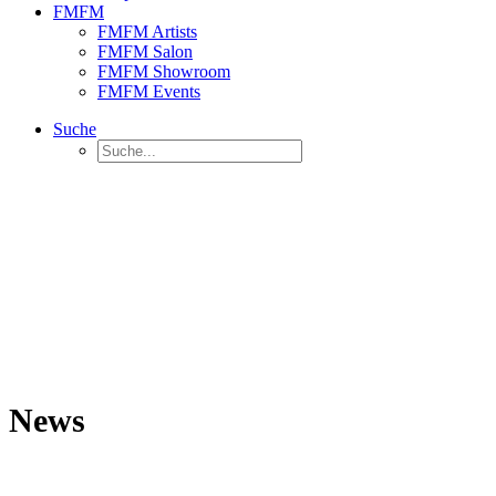
FMFM
FMFM Artists
FMFM Salon
FMFM Showroom
FMFM Events
Suche
News