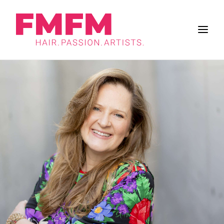
BUSINESS
ZUKUNFT DES SALONS
FRISUREN
INSPIRATION
WORK & LIFE
BRANCHE
FMFM
SUCHE