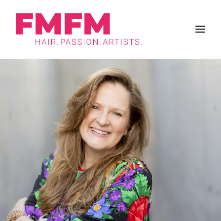
BUSINESS
ZUKUNFT DES SALONS
FRISUREN
INSPIRATION
WORK & LIFE
BRANCHE
FMFM
SUCHE