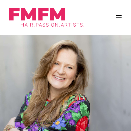
BUSINESS
ZUKUNFT DES SALONS
FRISUREN
INSPIRATION
WORK & LIFE
BRANCHE
FMFM
SUCHE